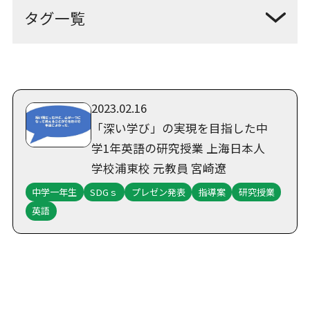
授業計画
算数
図工
小1
幼稚部
日本文化
和食
交流学習
動画
2023.02.16
「深い学び」の実現を目指した中
学1年英語の研究授業 上海日本人
学校浦東校 元教員 宮崎遼
中学一年生
SDGｓ
プレゼン発表
指導案
研究授業
英語