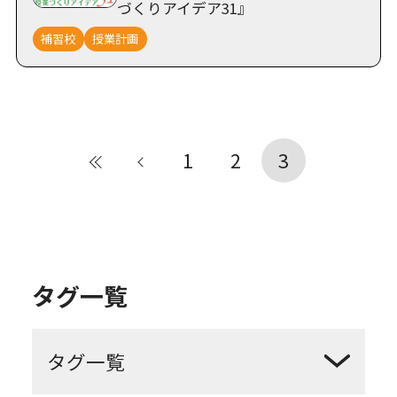
づくりアイデア31』
補習校
授業計画
1
2
3
最初
前
タグ一覧