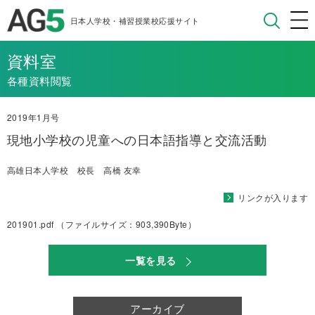
日本人学校・補習授業校応援サイト
資料室
各種資料閲覧
2019年1月号
現地小学校の児童への日本語指導と交流活動
高雄日本人学校 校長 高橋 友幸
リンクが入ります
201901.pdf
（ファイルサイズ：903,390Byte）
一覧を見る
アーカイブ