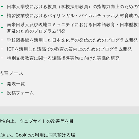
日本人学校における教員（学校採用教員）の指導力向上のための
補習授業校におけるバイリンガル・バイカルチュラル人材育成の
南米日系人及び現地コミュニティにおける日本語教育・日本型教
普及のためのプログラム開発
学校図書館を活用した日本文化等の発信のためのプログラム開発
ICTを活用した遠隔での教育の質向上のためのプログラム開発
特別支援教育に関する遠隔指導実施に向けた実践的研究
発表ブース
発表一覧
投稿フォーム
便性向上、ウェブサイトの改善等を目
て
プライバシーポリシー
ご利用上の注意
よくある質問
さい。Cookieの利用に同意頂ける場
©2018 Japan Overseas Educational Services