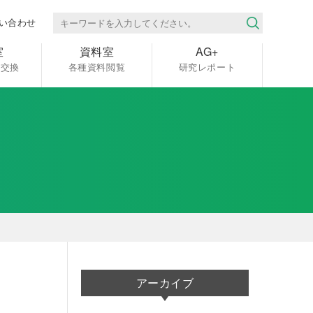
い合わせ
室
資料室
AG+
報交換
各種資料閲覧
研究レポート
アーカイブ