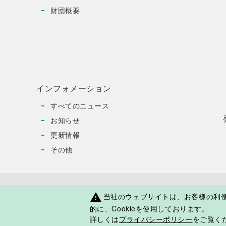
財団概要
インフォメーション
すべてのニュース
お知らせ
更新情報
その他
当社のウェブサイトは、お客様の利
warning
日本人学校・補習授業校応援サイト
JOESについ
的に、Cookieを使用しております。
詳しくは
プライバシーポリシー
をご覧くだ