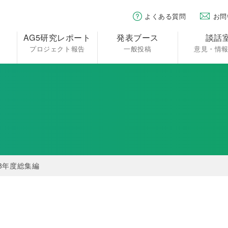
よくある質問
お問
AG5研究レポート
発表ブース
談話
プロジェクト報告
一般投稿
意見・情
18年度総集編