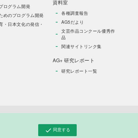
資料室
プログラム開発
各種調査報告
ためのプログラム開発
AG5だより
育・日本文化の発信・
文芸作品コンクール優秀作
品
関連サイトリンク集
AG+ 研究レポート
研究レポート一覧
お問い合わせ
同意する
check