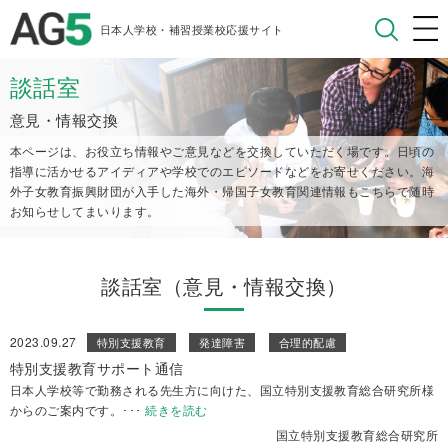
日本人学校・補習授業校応援サイト
談話室
意見・情報交換
本ページは、お役立ち情報やご意見などを交換していただく場です。日頃の
指導に活かせるアイディアや学校でのエピソードなどをお寄せください。
海
外子女教育振興財団が入手した海外・帰国子女教育関連情報もこちらで随時
お知らせしてまいります。
談話室（意見・情報交換）
2023.09.27
特別支援教育
発達障害
合理的配慮
特別支援教育サポート通信
日本人学校等で勤務される先生方に向けた、国立特別支援教育総合研究所様
からのご案内です。
･･･
続きを読む
国立特別支援教育総合研究所