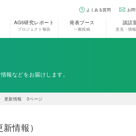
よくある質問
お問
AG5研究レポート
発表ブース
談話
プロジェクト報告
一般投稿
意見・情
せ
新情報などをお届けします。
更新情報
3ページ
更新情報）