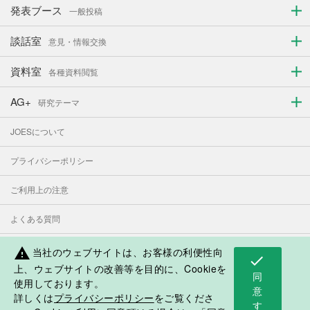
発表ブース
一般投稿
談話室
意見・情報交換
資料室
各種資料閲覧
AG+
研究テーマ
JOESについて
プライバシーポリシー
ご利用上の注意
よくある質問
お問い合わせ
当社のウェブサイトは、お客様の利便性向
warning
check
上、ウェブサイトの改善等を目的に、Cookieを
同
使用しております。
表示モード：
PC
スマートフォン
意
詳しくは
プライバシーポリシー
をご覧くださ
す
日本人学校・補習授業校応援サイト