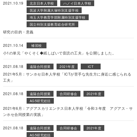
2021.10.19
北京日本人学校
ハノイ日本人学校
筑波大学附属大塚特別支援学校
埼玉大学教育学部附属特別支援学校
国立特別支援教育総合研究所
研究の目的・意義
2021.10.14
補習校
小1の単元「やくそく◆紙しばいで音読の工夫」を公開しました。
2021.08.18
遠隔合同授業
2021年度
ICT
2021年5月：サンホセ日本人学校「ICTが苦手な先生方に身近に感じられる
工夫」
2021.08.18
遠隔合同授業
合同研修会
2021年度
AG5研究総括
2021年6月：アグアスカリエンテス日本人学校「令和３年度 アグアス・サ
ンホセ合同授業の実践」
2021.08.18
遠隔合同授業
合同研修会
2021年度
AG5研究総括