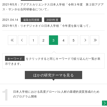
2021年5月：アグアスカリエンテス日本人学校「令和３年度 第２回アグア
ス・サンホセ合同研修会について」
2021.04.14
遠隔合同授業
2020年度
2021年1月：リオデジャネイロ日本人学校「今年度を振り返って」
最初
前
1
2
4
5
次
最後
3
キーワード
をクリックすると同じキーワードで絞り込んだ一覧が表
示できます。
ほかの研究テーマを見る
日本人学校における高度グローバル人材の基礎的資質形成のため
のプログラム開発