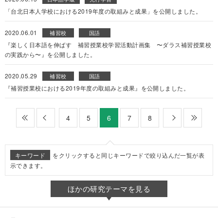
「台北日本人学校における2019年度の取組みと成果」を公開しました。
2020.06.01
補習校
国語
『楽しく日本語を伸ばす 補習授業校学習活動計画集 〜ダラス補習授業校
の実践から〜』を公開しました。
2020.05.29
補習校
国語
『補習授業校における2019年度の取組みと成果』を公開しました。
最初
前
4
5
7
8
次
最後
6
キーワード
をクリックすると同じキーワードで絞り込んだ一覧が表
示できます。
ほかの研究テーマを見る