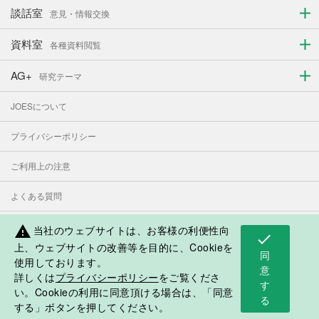
談話室
意見・情報交換
資料室
各種資料閲覧
AG+
研究テーマ
JOESについて
プライバシーポリシー
ご利用上の注意
よくある質問
お問い合わせ
当社のウェブサイトは、お客様の利便性向
warning
check
上、ウェブサイトの改善等を目的に、Cookieを
同
使用しております。
表示モード：
PC
スマートフォン
意
詳しくは
プライバシーポリシー
をご覧くださ
す
日本人学校・補習授業校応援サイト
い。Cookieの利用に同意頂ける場合は、「同意
る
©2018 Japan Overseas Educational Services
する」ボタンを押してください。