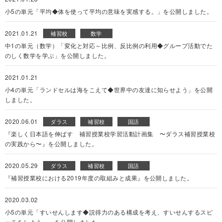
小5の単元「平均◆体を使って平均の意味を実感する。」を公開しました。
2021.01.21
補習校
数学
中1の単元（数学）「変化と対応～比例、反比例の利用◆グループ活動でた
のしく数学を学ぶ」を公開しました。
2021.01.21
小4の単元「ランドセルは海をこえて◆世界中の友達に知らせよう」を公開
しました。
2020.06.01
ダラス
補習校
国語
『楽しく日本語を伸ばす 補習授業校学習活動計画集 〜ダラス補習授業校
の実践から〜』を公開しました。
2020.05.29
ダラス
補習校
国語
『補習授業校における2019年度の取組みと成果』を公開しました。
2020.03.02
小5の単元「すいせんします◆説得力のある構成を考え、すいせんするスピ
ーチをしよう。」を公開しました。