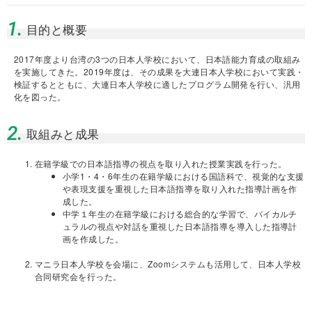
1.
目的と概要
2017年度より台湾の3つの日本人学校において、日本語能力育成の取組み
を実施してきた。2019年度は、その成果を大連日本人学校において実践・
検証するとともに、大連日本人学校に適したプログラム開発を行い、汎用
化を図った。
2.
取組みと成果
在籍学級での日本語指導の視点を取り入れた授業実践を行った。
小学1・4・6年生の在籍学級における国語科で、視覚的な支援
や表現支援を重視した日本語指導を取り入れた指導計画を作
成した。
中学１年生の在籍学級における総合的な学習で、バイカルチ
ュラルの視点や対話を重視した日本語指導を導入した指導計
画を作成した。
マニラ日本人学校を会場に、Zoomシステムも活用して、日本人学校
合同研究会を行った。