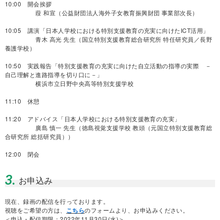
10:00 開会挨拶
葭 和宣（公益財団法人海外子女教育振興財団 事業部次長）
10:05 講演「日本人学校における特別支援教育の充実に向けたICT活用」
青木 高光 先生（国立特別支援教育総合研究所 特任研究員／長野
養護学校）
10:50 実践報告「特別支援教育の充実に向けた自立活動の指導の実際 －
自己理解と進路指導を切り口に－」
横浜市立日野中央高等特別支援学校
11:10 休憩
11:20 アドバイス「日本人学校における特別支援教育の充実」
廣島 慎一 先生（徳島視覚支援学校 教頭（元国立特別支援教育総
合研究所 総括研究員））
12:00 閉会
3.
お申込み
現在、録画の配信を行っております。
視聴をご希望の方は、
こちら
のフォームより、お申込みください。
＜申込・配信期限：2022年11月30日(水)＞