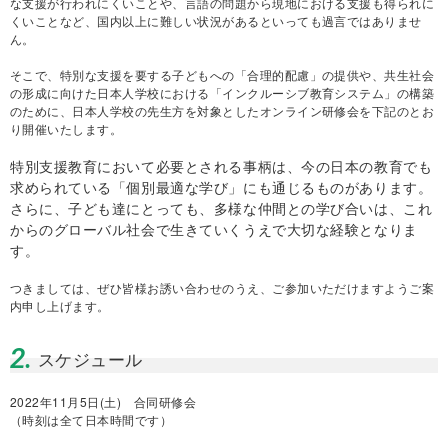
な支援が行われにくいことや、言語の問題から現地における支援も得られに
くいことなど、国内以上に難しい状況があるといっても過言ではありませ
ん。
そこで、特別な支援を要する子どもへの「合理的配慮」の提供や、共生社会
の形成に向けた日本人学校における「インクルーシブ教育システム」の構築
のために、日本人学校の先生方を対象としたオンライン研修会を下記のとお
り開催いたします。
特別支援教育において必要とされる
事柄は、今の日本の教育でも
求められている「個別最適な学び」にも通じるものがあります。
さらに、子ども達にとっても、多様な仲間との学び合いは、これ
からのグローバル社会で生きていくうえで大切な経験となりま
す。
つきましては、ぜひ皆様お誘い合わせのうえ、ご参加いただけますようご案
内申し上げます。
2.
スケジュール
2022年11月5日(土) 合同研修会
（時刻は全て日本時間です）