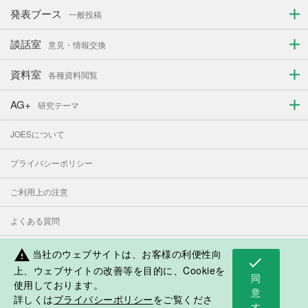
発表ブース
一般投稿
談話室
意見・情報交換
資料室
各種資料閲覧
AG+
研究テーマ
JOESについて
プライバシーポリシー
ご利用上の注意
よくある質問
お問い合わせ
当社のウェブサイトは、お客様の利便性向
warning
check
上、ウェブサイトの改善等を目的に、Cookieを
同
使用しております。
表示モード：
PC
スマートフォン
意
詳しくは
プライバシーポリシー
をご覧くださ
す
日本人学校・補習授業校応援サイト