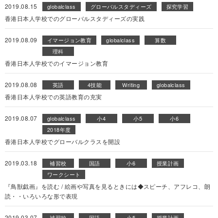
2019.08.15
globalclass
グローバルスタディーズ
探究学習
香港日本人学校でのグローバルスタディーズの実践
2019.08.09
イマージョン教育
globalclass
算数
理科
香港日本人学校でのイマージョン教育
2019.08.08
英語
4技能
Writing
globalclass
香港日本人学校での英語教育の充実
2019.08.07
globalclass
小4
小5
小6
2018年度
香港日本人学校でグローバルクラスを開設
2019.03.18
補習校
国語
小6
授業計画
ワークシート
『鳥獣戯画』を読む / 絵画や写真を見るときには◆スピーチ、アフレコ、朗
読・・いろいろな形で表現
2019.03.07
補習校
国語
小5
授業計画