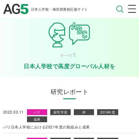
日本人学校・補習授業校応援サイト
1
テーマ
.
日本人学校で高度グローバル人材を
研究レポート
2022.03.11
バリ
探究学習
IB
2019年度
成果
パリ日本人学校における2021年度の取組みと成果