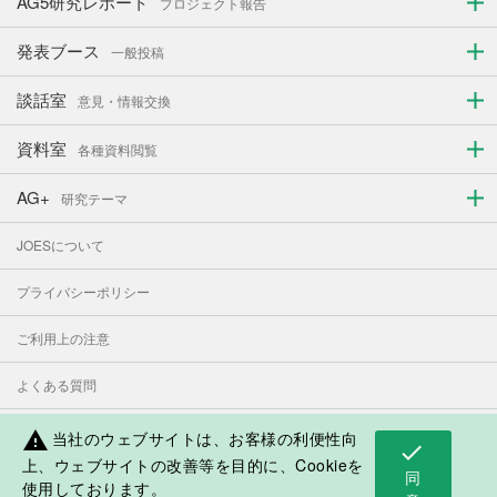
AG5研究レポート
プロジェクト報告
発表ブース
一般投稿
談話室
意見・情報交換
資料室
各種資料閲覧
AG+
研究テーマ
JOESについて
プライバシーポリシー
ご利用上の注意
よくある質問
お問い合わせ
当社のウェブサイトは、お客様の利便性向
warning
check
上、ウェブサイトの改善等を目的に、Cookieを
同
使用しております。
表示モード：
PC
スマートフォン