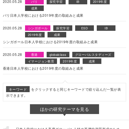
2020.05.28
バリ
探究学習
IB
2019年度
成果
パリ日本人学校における2019年度の取組みと成果
2020.05.28
シンガポール
探究学習
ESD
IB
2019年度
成果
シンガポール日本人学校における2019年度の取組みと成果
2020.05.28
香港
globalclass
グローバルスタディーズ
イマージョン教育
2019年度
成果
香港日本人学校における2019年度の取組みと成果
キーワード
をクリックすると同じキーワードで絞り込んだ一覧が表
示できます。
ほかの研究テーマを見る
日本人学校における高度グローバル人材の基礎的資質形成のため