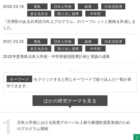
2022.03.18
青島
日本人学校
成果
日本語指導
多文化共生
取り出し指導
中学部
「汎用性のある日本語力向上プログラム」のリーフレットと動画を作成しま
した。
2021.02.25
青島
日本人学校
成果
日本語指導
多文化共生
取り出し指導
中学部
2020年度青島日本人学校・中学部個別指導計画と実践の成果
キーワード
をクリックすると同じキーワードで絞り込んだ一覧が表
示できます。
ほかの研究テーマを見る
日本人学校における高度グローバル人材の基礎的資質形成のため
のプログラム開発