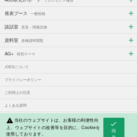
発表ブース
一般投稿
談話室
意見・情報交換
資料室
各種資料閲覧
AG+
研究テーマ
JOESについて
プライバシーポリシー
ご利用上の注意
よくある質問
お問い合わせ
当社のウェブサイトは、お客様の利便性向
warning
check
上、ウェブサイトの改善等を目的に、Cookieを
同
使用しております。
表示モード：
PC
スマートフォン
意