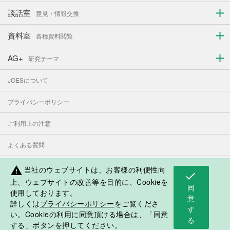
談話室
意見・情報交換
資料室
各種資料閲覧
AG+
研究テーマ
JOESについて
プライバシーポリシー
ご利用上の注意
よくある質問
お問い合わせ
当社のウェブサイトは、お客様の利便性向
warning
check
上、ウェブサイトの改善等を目的に、Cookieを
同
使用しております。
表示モード：
PC
スマートフォン
意
詳しくは
プライバシーポリシー
をご覧くださ
す
日本人学校・補習授業校応援サイト
い。Cookieの利用に同意頂ける場合は、「同意
る
©2018 Japan Overseas Educational Services
する」ボタンを押してください。