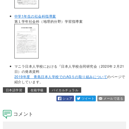
中学1年生の社会科指導案
第１学年社会科（地理的分野）学習指導案
マニラ日本人学校における『日本人学校合同研究会（2020年２月21
日）の発表資料
2019年度 青島日本人学校でのAG５の取り組みについて
のページで
紹介しています。
日本語学習
在籍学級
バイカルチュラル
シェア
ツイート
メールで送る
コメント