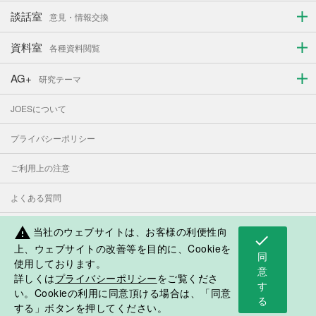
談話室
意見・情報交換
資料室
各種資料閲覧
AG+
研究テーマ
JOESについて
プライバシーポリシー
ご利用上の注意
よくある質問
お問い合わせ
当社のウェブサイトは、お客様の利便性向
warning
check
上、ウェブサイトの改善等を目的に、Cookieを
同
使用しております。
表示モード：
PC
スマートフォン
意
詳しくは
プライバシーポリシー
をご覧くださ
す
日本人学校・補習授業校応援サイト
い。Cookieの利用に同意頂ける場合は、「同意
る
©2018 Japan Overseas Educational Services
する」ボタンを押してください。