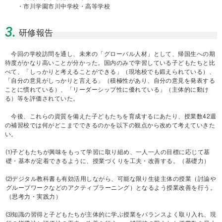
・市川学園市川中学校・高等学校
3.
研修報告
今回の学校訪問を通し、未来の「グローバル人材」として、帰国生への期
待度がかなり高いことが分かった。国内のみで学習している子どもたちと比
べて、「しっかりと考えることができる」（現地校でも鍛えられている）、
「自分の意見がしっかりと言える」（積極性があり、自分の意見を発表する
ことに慣れている）、「リーダーシップ性に優れている」（主体的に動け
る）等を評価されていた。
今後、これらの資質を備えた子どもたちを育成するにあたり、授業数42週
の補習校では何がどこまでできるのかを以下の観点から改めて考えていきた
い。
⑴子どもたちが興味をもって学習に取り組め、一人一人の目標に応じて基
礎・基本が定着できるように、授業づくりを工夫・改善する。（基礎力）
⑵デジタル教科書も有効活用しながら、可能な限り生徒主体の授業（討論や
グループワークなどのアクティブラーニング）となるよう授業改善を行う。
（思考力・実践力）
⑶知識の習得と子どもたちが主体的に学ぶ授業をバランスよく取り入れ、現