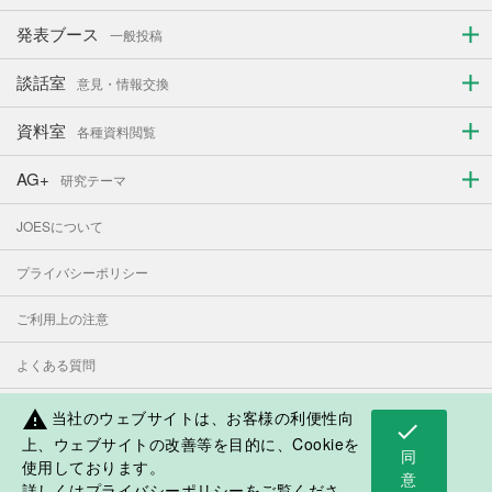
発表ブース
一般投稿
談話室
意見・情報交換
資料室
各種資料閲覧
AG+
研究テーマ
JOESについて
プライバシーポリシー
ご利用上の注意
よくある質問
お問い合わせ
当社のウェブサイトは、お客様の利便性向
warning
check
上、ウェブサイトの改善等を目的に、Cookieを
同
使用しております。
表示モード：
PC
スマートフォン
意
詳しくは
プライバシーポリシー
をご覧くださ