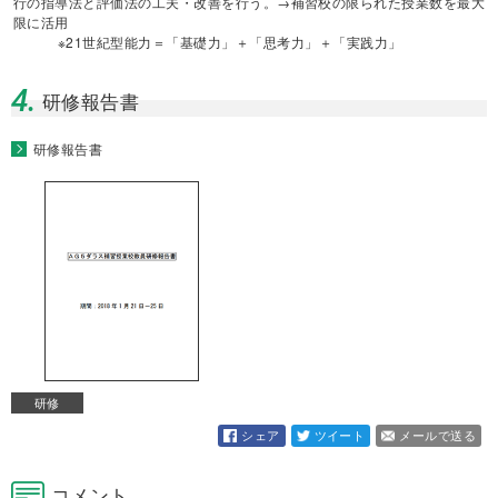
行の指導法と評価法の工夫・改善を行う。→補習校の限られた授業数を最大
限に活用
※21世紀型能力＝「基礎力」＋「思考力」＋「実践力」
4.
研修報告書
研修報告書
研修
シェア
ツイート
メールで送る
コメント