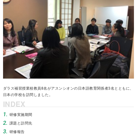
ダラス補習授業校教員8名がアスンシオンの日本語教育関係者3名とともに、
日本の学校を訪問しました。
INDEX
1.
研修実施期間
2.
課題と訪問先
3.
研修報告