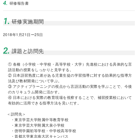
4.
研修報告書
1.
研修実施期間
2018年1月21日ー25日
2.
課題と訪問先
① 各種（小学校・中学校・高等学校・大学）先進校における具体的な言
語活動の授業をしっかりと見学する。
② 日本語習熟度に差がある児童生徒の学習指導に対する効果的な指導方
法及び教材開発について学ぶ。
③ アクティブラーニングの視点から言語活動の実際を学ぶことで、今後
のカリキュラム開発に活かす。
④ 日本における実際の教育現場を視察することで、補習授業校において
有効的に活用できる指導方法を見いだす。
＜訪問先＞
・東京学芸大学附属中等教育学校
・東京学芸大学附属大泉小学校
・啓明学園初等学校・中学校高等学校
・首都大学東京南大沢キャンパス