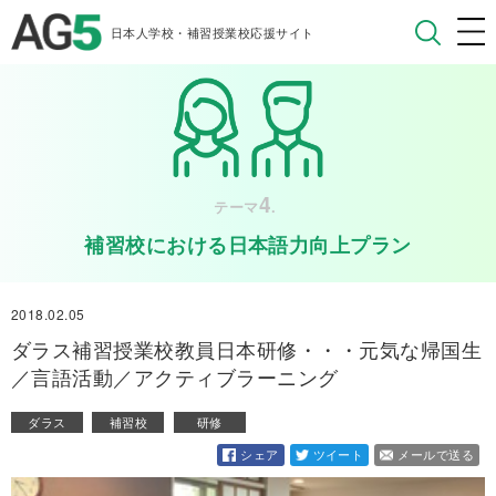
日本人学校・補習授業校応援サイト
4
テーマ
.
補習校における日本語力向上プラン
2018.02.05
ダラス補習授業校教員日本研修・・・元気な帰国生
／言語活動／アクティブラーニング
ダラス
補習校
研修
シェア
ツイート
メールで送る