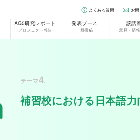
よくある質問
お問
AG5研究レポート
発表ブース
談話
プロジェクト報告
一般投稿
意見・情
4
テーマ
.
補習校における日本語力