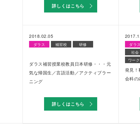
詳しくはこちら
2018.02.05
2017.1
ダラス
補習校
研修
ダラ
社会
ワーク
ダラス補習授業校教員日本研修・・・元
発見！
気な帰国生／言語活動／アクティブラー
会科の
ニング
詳しくはこちら