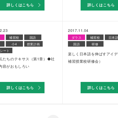
詳しくはこちら
詳しくはこちら
2.23
2017.11.04
ス
補習校
国語
ダラス
補習校
日本
小4
授業計画
国語
研修
シート
楽しく日本語を伸ばすアイデ
私たちのテキサス（第1章）◆社
補習授業校研修会）
内容がおもしろい
詳しくはこちら
詳しくはこちら