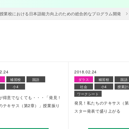
授業校における日本語能力向上のための総合的なプログラム開発
2.24
2018.02.24
ス
補習校
国語
ダラス
補習校
国語
小4
社会
小4
授業計
ワークシート
が得意でなくても・・・「発見！
発見！私たちのテキサス（第
のテキサス（第2章）」授業振り
スター発表で盛り上がる