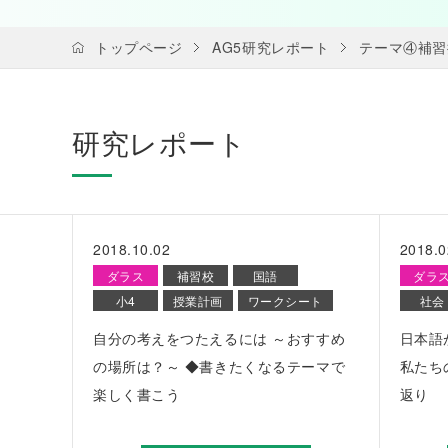
トップページ
AG5研究レポート
テーマ④補習
研究レポート
2018.10.02
2018.0
ダラス
補習校
国語
ダラ
小4
授業計画
ワークシート
社会
自分の考えをつたえるには ～おすすめ
日本語
の場所は？～ ◆書きたくなるテーマで
私たち
楽しく書こう
返り