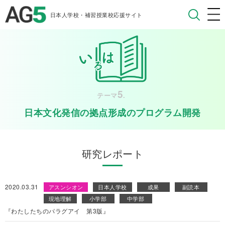
日本人学校・補習授業校応援サイト
5
テーマ
.
日本文化発信の拠点形成のプログラム開発
研究レポート
2020.03.31
アスンシオン
日本人学校
成果
副読本
現地理解
小学部
中学部
『わたしたちのパラグアイ 第3版』