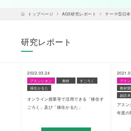
トップページ
AG5研究レポート
テーマ⑤日本
研究レポート
2022.03.24
2021.0
アスンシオン
教材
すごろく
アスン
移住かるた
教材開
副読本
オンライン授業等で活用できる「移住す
アスン
ごろく」及び「移住かるた」
年度の