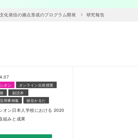
文化発信の拠点形成のプログラム開発
研究報告
4.07
シオン
オンライン出前授業
発
副読本
活用事例集
移住かるた
シオン日本人学校における 2020
取組みと成果