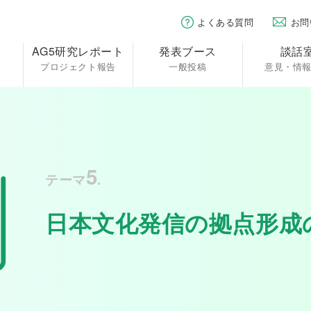
よくある質問
お問
AG5研究レポート
発表ブース
談話
プロジェクト報告
一般投稿
意見・情
5
テーマ
.
日本文化発信の拠点形成