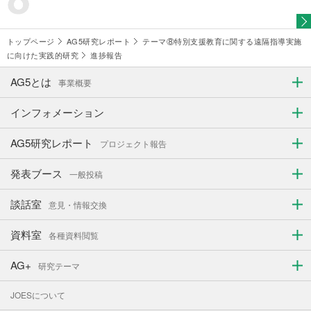
トップページ
AG5研究レポート
テーマ⑧特別支援教育に関する遠隔指導実施
に向けた実践的研究
進捗報告
AG5とは
事業概要
インフォメーション
AG5研究レポート
プロジェクト報告
発表ブース
一般投稿
談話室
意見・情報交換
資料室
各種資料閲覧
AG+
研究テーマ
JOESについて