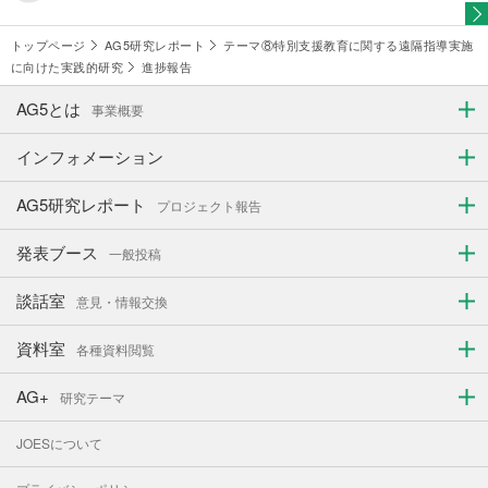
トップページ
AG5研究レポート
テーマ⑧特別支援教育に関する遠隔指導実施
に向けた実践的研究
進捗報告
AG5とは
事業概要
インフォメーション
AG5研究レポート
プロジェクト報告
発表ブース
一般投稿
談話室
意見・情報交換
資料室
各種資料閲覧
AG+
研究テーマ
JOESについて