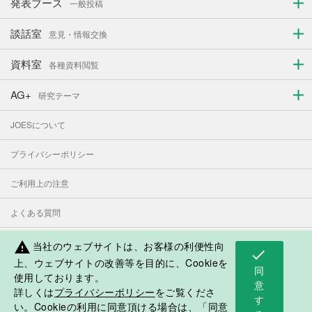
発表ブース
一般投稿
談話室
意見・情報交換
資料室
各種資料閲覧
AG+
研究テーマ
JOESについて
プライバシーポリシー
ご利用上の注意
よくある質問
お問い合わせ
当社のウェブサイトは、お客様の利便性向
warning
check
上、ウェブサイトの改善等を目的に、Cookieを
同
使用しております。
表示モード：
PC
スマートフォン
意
詳しくは
プライバシーポリシー
をご覧くださ
す
日本人学校・補習授業校応援サイト
い。Cookieの利用に同意頂ける場合は、「同意