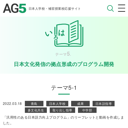
日本人学校・補習授業校応援サイト
5
テーマ
.
日本文化発信の拠点形成のプログラム開発
テーマ5-1
2022.03.18
青島
日本人学校
成果
日本語指導
多文化共生
取り出し指導
中学部
「汎用性のある日本語力向上プログラム」のリーフレットと動画を作成しま
した。