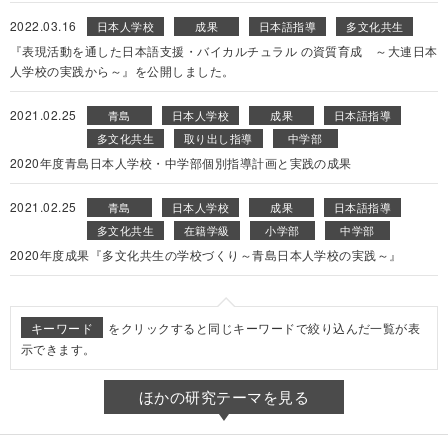
2022.03.16
日本人学校
成果
日本語指導
多文化共生
『表現活動を通した日本語支援・バイカルチュラル の資質育成 ～大連日本
人学校の実践から～』を公開しました。
2021.02.25
青島
日本人学校
成果
日本語指導
多文化共生
取り出し指導
中学部
2020年度青島日本人学校・中学部個別指導計画と実践の成果
2021.02.25
青島
日本人学校
成果
日本語指導
多文化共生
在籍学級
小学部
中学部
2020年度成果『多文化共生の学校づくり～青島日本人学校の実践～』
キーワード
をクリックすると同じキーワードで絞り込んだ一覧が表
示できます。
ほかの研究テーマを見る