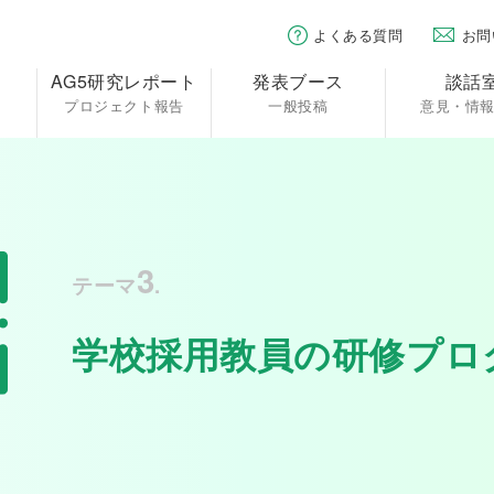
よくある質問
お問
AG5研究レポート
発表ブース
談話
プロジェクト報告
一般投稿
意見・情
3
テーマ
.
学校採用教員の研修プロ