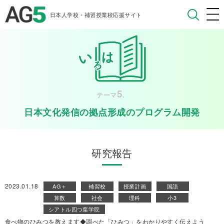
日本人学校・補習授業校応援サイト
5
テーマ
.
日本文化発信の拠点形成のプログラム開発
研究報告
2023.01.18
AG＋
補習校
授業計画
国語
算数
社会
理科
小3
シアトル四つ葉学院
食べ物のひみつを教えます◆調べた「ひみつ」をわかりやすく伝えよう