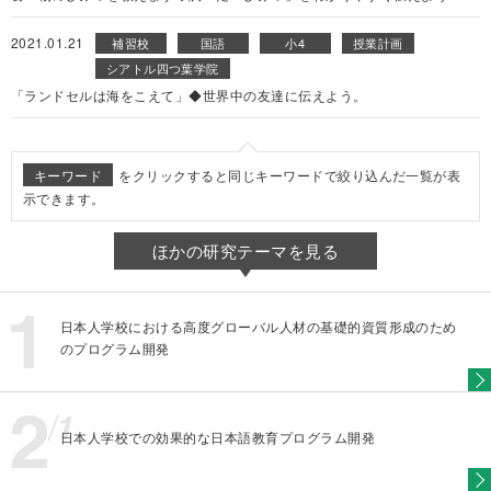
2021.01.21
補習校
国語
小4
授業計画
シアトル四つ葉学院
「ランドセルは海をこえて」◆世界中の友達に伝えよう。
キーワード
をクリックすると同じキーワードで絞り込んだ一覧が表
示できます。
ほかの研究テーマを見る
日本人学校における高度グローバル人材の基礎的資質形成のため
のプログラム開発
日本人学校での効果的な日本語教育プログラム開発