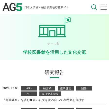
日本人学校・補習授業校応援サイト
6
テーマ
.
学校図書館を活用した文化交流
研究報告
2024.12.08
AG+
補習校
授業計画
国語
小6
春日北小学校
『鳥獣戯画』を読む◆書いた文を読み合って表現力を伸ばす