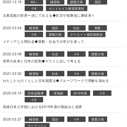
2023.12.19
AG+
補習校
授業計画
国語
小6
セントルイス補習授業校
古典芸能の世界ー演じて伝える◆狂言や歌舞伎に興味津々
2022.03.04
補習校
国語
社会
算数
小6
授業計画
デトロイト補習授業校
メディアと人間社会◆算数・社会での学びを使って
2022.02.08
補習校
社会
小6
授業計画
世界の未来と日本の役割◆ゲストと話して考える
2021.02.02
補習校
社会
小6
授業計画
わたしたちのくらしと日本国憲法◆グループワークで理解を深める
2020.06.15
日本語指導
現地校
2019年度
小5
小6
高雄日本人学校における2019年度の取組みと成果
2020.02.27
補習校
国語
小6
授業計画
ワークシート