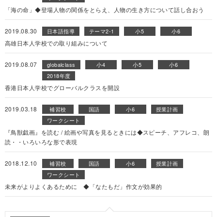
「海の命」◆登場人物の関係をとらえ、人物の生き方について話し合おう
2019.08.30
日本語指導
テーマ2-1
小5
小6
高雄日本人学校での取り組みについて
2019.08.07
globalclass
小4
小5
小6
2018年度
香港日本人学校でグローバルクラスを開設
2019.03.18
補習校
国語
小6
授業計画
ワークシート
『鳥獣戯画』を読む / 絵画や写真を見るときには◆スピーチ、アフレコ、朗
読・・いろいろな形で表現
2018.12.10
補習校
国語
小6
授業計画
ワークシート
未来がよりよくあるために ◆「なたもだ」作文が効果的