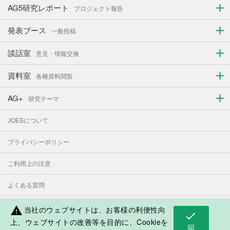
AG5研究レポート
プロジェクト報告
発表ブース
一般投稿
談話室
意見・情報交換
資料室
各種資料閲覧
AG+
研究テーマ
JOESについて
プライバシーポリシー
ご利用上の注意
よくある質問
お問い合わせ
当社のウェブサイトは、お客様の利便性向
warning
check
上、ウェブサイトの改善等を目的に、Cookieを
同