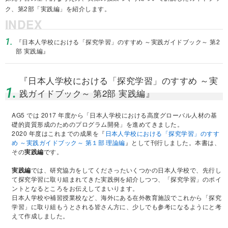
ク、第2部「実践編」を紹介します。
INDEX
1.
『日本人学校における「探究学習」のすすめ ～実践ガイドブック～ 第2
部 実践編』
『日本人学校における「探究学習」のすすめ ～実
1.
践ガイドブック～ 第2部 実践編』
AG5 では 2017 年度から「日本人学校における高度グローバル人材の基
礎的資質形成のためのプログラム開発」を進めてきました。
2020 年度はこれまでの成果を『
日本人学校における「探究学習」のすす
め ～実践ガイドブック～ 第１部 理論編
』として刊行しました。本書は、
その
実践編
です。
実践編
では、研究協力をしてくださったいくつかの日本人学校で、先行し
て探究学習に取り組まれてきた実践例を紹介しつつ、「探究学習」のポイ
ントとなるところをお伝えしてまいります。
日本人学校や補習授業校など、海外にある在外教育施設でこれから「探究
学習」に取り組もうとされる皆さん方に、少しでも参考になるようにと考
えて作成しました。