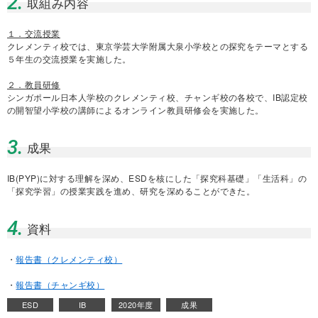
2.
取組み内容
１．交流授業
クレメンティ校では、東京学芸大学附属大泉小学校との探究をテーマとする
５年生の交流授業を実施した。
２．教員研修
シンガポール日本人学校のクレメンティ校、チャンギ校の各校で、IB認定校
の開智望小学校の講師によるオンライン教員研修会を実施した。
3.
成果
IB(PYP)に対する理解を深め、ESDを核にした「探究科基礎」「生活科」の
「探究学習」の授業実践を進め、研究を深めることができた。
4.
資料
・
報告書（クレメンティ校）
・
報告書（チャンギ校）
ESD
IB
2020年度
成果