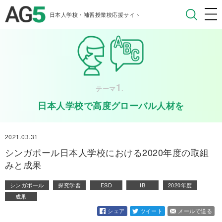
日本人学校・補習授業校応援サイト
1
テーマ
.
日本人学校で高度グローバル人材を
2021.03.31
シンガポール日本人学校における2020年度の取組
みと成果
シンガポール
探究学習
ESD
IB
2020年度
成果
シェア
ツイート
メールで送る