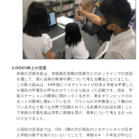
3.OGやOBとの交流
本校の児童生徒は、本校創立初期の先輩方とのオンラインでの交流
を通して、彼ら自身の将来や夢について考える機会となりました。
この取り組みは、44年前にリオデジャネイロ日本人学校を卒業した
６期生の卒業生が声をかけてくださり始まった活動です。現在、宇
宙ステーションの開発に関わっている方や、東京オリンピックのロ
ボットの開発に携わっている方、ブラジルの大学教員として働かれ
ている方など様々な分野で活躍されている先輩方のお話を聴くこと
で本校の児童生徒は非常に刺激を受け、将来について考えるきっか
けとなりました。
２回目の交流会では、OG・OBの方が現在のリオデジャネイロ日本
人学校の様子を知りたいということで、本校の４・５年生が中心と