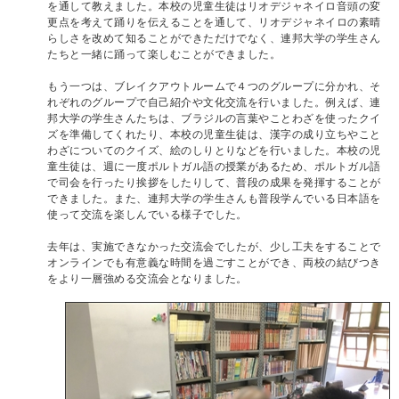
を通して教えました。本校の児童生徒はリオデジャネイロ音頭の変
更点を考えて踊りを伝えることを通して、リオデジャネイロの素晴
らしさを改めて知ることができただけでなく、連邦大学の学生さん
たちと一緒に踊って楽しむことができました。
もう一つは、ブレイクアウトルームで４つのグループに分かれ、そ
れぞれのグループで自己紹介や文化交流を行いました。例えば、連
邦大学の学生さんたちは、ブラジルの言葉やことわざを使ったクイ
ズを準備してくれたり、本校の児童生徒は、漢字の成り立ちやこと
わざについてのクイズ、絵のしりとりなどを行いました。本校の児
童生徒は、週に一度ポルトガル語の授業があるため、ポルトガル語
で司会を行ったり挨拶をしたりして、普段の成果を発揮することが
できました。また、連邦大学の学生さんも普段学んでいる日本語を
使って交流を楽しんでいる様子でした。
去年は、実施できなかった交流会でしたが、少し工夫をすることで
オンラインでも有意義な時間を過ごすことができ、両校の結びつき
をより一層強める交流会となりました。