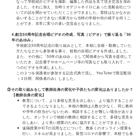
なって学校紹介ビデオを撮影、編集した作品を見て頂き交流を深め
ました。それに加え、当時リオデジャネイロにあった造船会社につ
いての話を聞かせていただくことができました。普段はなかなかお
会いすることができない先輩方から当時の学校や街の様子を伺うこ
とができ、非常に実りの多い交流会となりました。
4.創立50周年記念合唱ビデオの作成、写真（ビデオ）で振り返る「50
年のあゆみ」
学校創立50周年記念の取り組みとして、本校に在籍・勤務していた
方たちなどから参加者を募り、校歌の合唱ビデオを作成しました。
また、その他に「50年のあゆみ」として関係者から写真を提供して
いただき、記念冊子やホームページ等の写真なども取り入れて、一
つのビデオを作成しました。
この２つを保護者が参加する記念式典で流し、YouTubeで限定配信
（３日間、関係者のみ）しました。
③その取り組みをして教師自身の変化や子供たちの変化はありましたか？
【教師自身の変化】
教育について、より多様な意見を出し合い、より協力することが
できるようになりました。本校の教師は人数が少なく、同じ教科
や学年の担当がいないため、相談することが難しい場合がありま
した。オンラインで他校の教師と相談することで、多様な意見を
出しあい、より良い授業のために協力することができました。
遠隔授業やICTの活用などについて、数多くのオンライン授業を
行い、スキルが高まりました。新型コロナの影響で、本校でも各