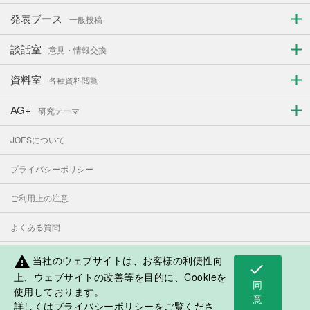
発表ブース
一般投稿
談話室
意見・情報交換
資料室
各種資料閲覧
AG+
研究テーマ
JOESについて
プライバシーポリシー
ご利用上の注意
よくある質問
お問い合わせ
当社のウェブサイトは、お客様の利便性向
warning
check
上、ウェブサイトの改善等を目的に、Cookieを
同
使用しております。
表示モード：
PC
スマートフォン
意
詳しくは
プライバシーポリシー
をご覧くださ