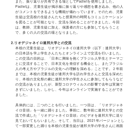
また、振り返りが共有できる場としてPadletを使用しました。
Padletは、児童生徒が掲示板に振り返りや感想を書き込み、他の人
がコメントをできるような機能が備わっています。そのため、児童
生徒は交流校の生徒さんたちと授業外の時間もコミュニケーション
を図ることが可能となり、交流を深めることができました。今回
は、教師、児童生徒に加え、保護者の方にも参加してもらうこと
で、多くの人の交流の場となりました。
2.リオデジャネイロ連邦大学との交流
本校の児童生徒は、リオデジャネイロ連邦大学（以下：連邦大学）
の日本語を学ぶ学生さんたちとオンライン上で交流を行いました。
この交流の目的は、「日本に興味を抱くブラジル人学生とテーマご
とに交流することで、日本文化を発信する機会とし、またブラジル
人の考え方やブラジルの文化への理解を深める」ことです。２年前
までは、本校の児童生徒が連邦大学を訪れ学生さんと交流を深めた
り、本校の文化祭の劇に連邦大学の学生さんに参加してもらうなど
の交流がありましたが、新型コロナウィルスの影響で去年は実施で
きずにいました。しかし、今年はオンラインで実施することができ
ました。
具体的には、二つのことを行いました。一つ目は、「リオデジャネ
イロ音頭」を一緒に踊りました。事前に、数年前に連邦大学との交
流で作成した「リオデジャネイロ音頭」のビデオを連邦大学に送り
見ておいてもらいました。そして、当日は、2021年バージョンとし
て一部変更した踊りを本校の児童生徒が連邦大学の学生さんに画面