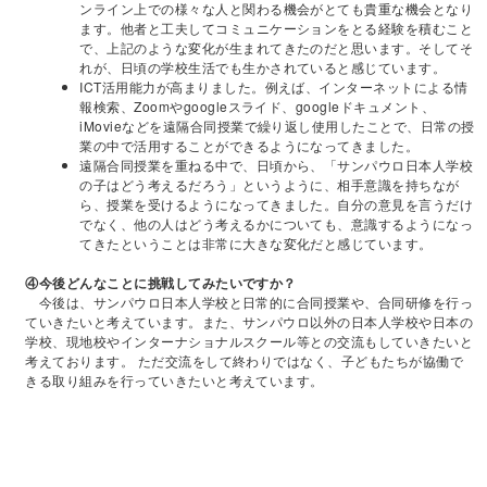
ンライン上での様々な人と関わる機会がとても貴重な機会となり
ます。他者と工夫してコミュニケーションをとる経験を積むこと
で、上記のような変化が生まれてきたのだと思います。そしてそ
れが、日頃の学校生活でも生かされていると感じています。
ICT活用能力が高まりました。例えば、インターネットによる情
報検索、Zoomやgoogleスライド、googleドキュメント、
iMovieなどを遠隔合同授業で繰り返し使用したことで、日常の授
業の中で活用することができるようになってきました。
遠隔合同授業を重ねる中で、日頃から、「サンパウロ日本人学校
の子はどう考えるだろう」というように、相手意識を持ちなが
ら、授業を受けるようになってきました。自分の意見を言うだけ
でなく、他の人はどう考えるかについても、意識するようになっ
てきたということは非常に大きな変化だと感じています。
④今後どんなことに挑戦してみたいですか？
今後は、サンパウロ日本人学校と日常的に合同授業や、合同研修を行っ
ていきたいと考えています。また、サンパウロ以外の日本人学校や日本の
学校、現地校やインターナショナルスクール等との交流もしていきたいと
考えております。 ただ交流をして終わりではなく、子どもたちが協働で
きる取り組みを行っていきたいと考えています。