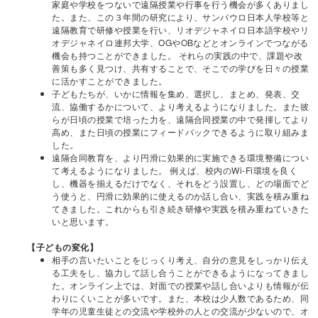
家庭や学校をつないで遠隔授業や行事を行う機会が多くありまし
た。また、この３年間の研究により、サンパウロ日本人学校等と
遠隔教育で研修や授業を行い、リオデジャネイロ日本語学校やリ
オデジャネイロ連邦大学、OGやOBなどとオンラインでつながる
機会も持つことができました。 それらの実践の中で、課題や改
善策も多く見つけ、共有することで、そこでの学びを日々の授業
に活かすことができました。
子どもたちが、いかに情報を集め、選択し、まとめ、発表、交
流、協働するかについて、より考えるようになりました。また彼
らが日頃の授業で培った力を、遠隔合同授業の中で発揮してより
高め、また日頃の授業にフィードバックできるように取り組みま
した。
遠隔合同教育を、より円滑に効果的に実施できる環境整備につい
て考えるようになりました。 例えば、校内のWi-Fi環境を良く
し、機器を揃えるだけでなく、それをどう設置し、どの場面でど
う使うと、円滑に効果的に使えるのか話し合い、実践を積み重ね
てきました。これからも引き続き研修や実践を積み重ねていきた
いと思います。
【子どもの変化】
相手の言いたいことをじっくり考え、自分の意見をしっかり伝え
る工夫をし、協力して話し合うことができるようになってきまし
た。オンライン上では、対面での授業や話し合いよりも情報が伝
わりにくいことが多いです。また、本校は少人数であるため、同
学年の児童生徒との交流や学校外の人との交流が少ないので、オ