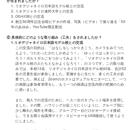
が生まれましたか？
1. リオデジャネイロ日本語モデル校との交流
2. リオデジャネイロ連邦大学との交流
3. OGやOBとの交流
4. 創立50周年記念合唱ビデオの作成、写真（ビデオ）で振り返る「50
年のあゆみ」YouTube限定配信
② 具体的にどのような取り組み（工夫）をされましたか？
1.リオデジャネイロ日本語モデル校との交流
この交流の目的は、「はなしをしっかりきこう。カメラをみてつた
えよう。つたわったかたしかめよう！」「ゆっくりはっきりしゃべ
ろう！ポルトガルごをつかってみよう！」「リオデジャネイロ日本
語モデル校の人たちとなかよくなろう！」の３つです。この取り組
みでは、本校12名、リオデジャネイロ日本語モデル校40名、合計52
名の児童生徒が参加しました。実施するに当たり、多くの工夫が必
要でした。例えば、Zoomのホストはデュアルモニターにして、一つ
の画面は参加者管理をし、もう一つの画面は交流内容の把握のため
に使いました。
また、個人での交流のために、一人一台のタブレット端末を使用し
ました。その際、ハウリングが起こりにくいように、グループ別に
少し離れた場所を準備し、グループで一台だけがオーディオ接続
し、できる限り会議用マイク・スピーカーをUSB接続して使うよう
にしました。