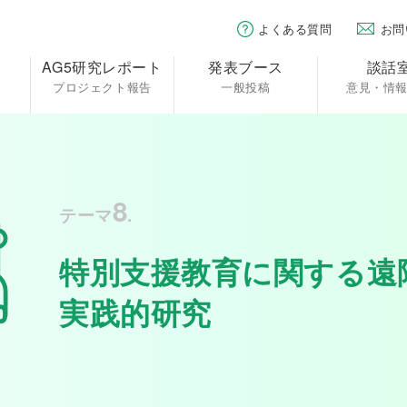
よくある質問
お問
AG5研究レポート
発表ブース
談話
プロジェクト報告
一般投稿
意見・情
8
テーマ
.
特別支援教育に関する遠
実践的研究