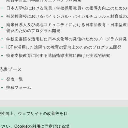
日本人学校における教員（学校採用教員）の指導力向上のための
補習授業校におけるバイリンガル・バイカルチュラル人材育成の
南米日系人及び現地コミュニティにおける日本語教育・日本型教
普及のためのプログラム開発
学校図書館を活用した日本文化等の発信のためのプログラム開発
ICTを活用した遠隔での教育の質向上のためのプログラム開発
特別支援教育に関する遠隔指導実施に向けた実践的研究
発表ブース
発表一覧
投稿フォーム
便性向上、ウェブサイトの改善等を目
て
プライバシーポリシー
ご利用上の注意
よくある質問
さい。Cookieの利用に同意頂ける場
©2018 Japan Overseas Educational Services