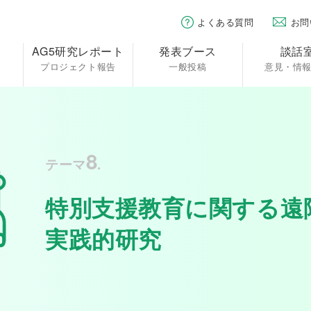
よくある質問
お問
AG5研究レポート
発表ブース
談話
プロジェクト報告
一般投稿
意見・情
8
テーマ
.
特別支援教育に関する遠
実践的研究