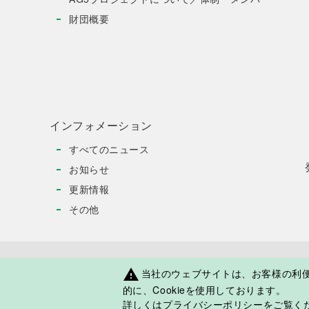
財団概要
インフォメーション
すべてのニュース
お知らせ
更新情報
その他
当社のウェブサイトは、お客様の利
warning
日本人学校・補習授業校応援サイト
JOESについ
的に、Cookieを使用しております。
詳しくは
プライバシーポリシー
をご覧くだ