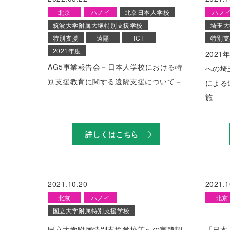
北京
ハノイ
北京日本人学校
ハノ
筑波大学附属大塚特別支援学校
埼玉大
特別支援
遠隔
ICT
特別支
2021年度
202
AG5事業報告会－日本人学校における特
への埼
別支援教育に関する遠隔支援について－
による
施
詳しくはこちら
2021.10.20
2021.1
北京
ハノイ
北京
国立大学附属特別支援学校
国立大学附属特別支援学校等への実態調
「日本