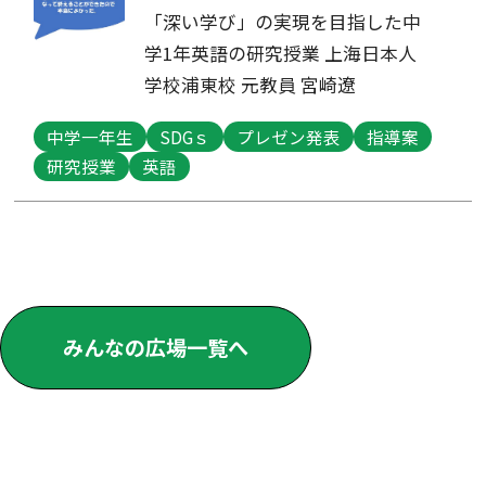
「深い学び」の実現を目指した中
学1年英語の研究授業 上海日本人
学校浦東校 元教員 宮崎遼
中学一年生
SDGｓ
プレゼン発表
指導案
研究授業
英語
みんなの広場一覧へ