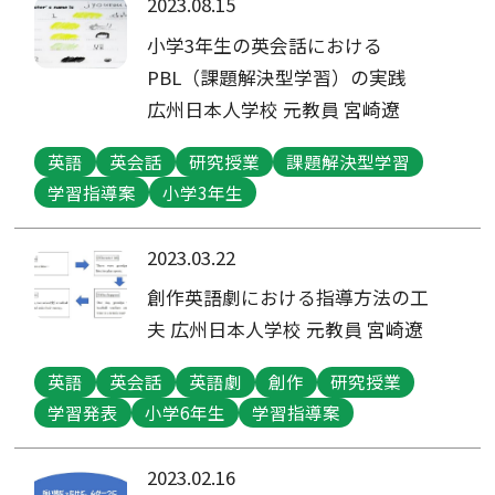
2023.08.15
小学3年生の英会話における
PBL（課題解決型学習）の実践
広州日本人学校 元教員 宮崎遼
英語
英会話
研究授業
課題解決型学習
学習指導案
小学3年生
2023.03.22
創作英語劇における指導方法の工
夫 広州日本人学校 元教員 宮崎遼
英語
英会話
英語劇
創作
研究授業
学習発表
小学6年生
学習指導案
2023.02.16