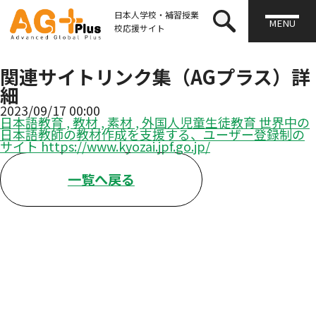
日本人学校・補習授業
MENU
校応援サイト
関連サイトリンク集（AGプラス）詳
細
2023/09/17 00:00
日本語教育
,
教材
,
素材
,
外国人児童生徒教育
世界中の
日本語教師の教材作成を支援する、ユーザー登録制の
サイト https://www.kyozai.jpf.go.jp/
一覧へ戻る