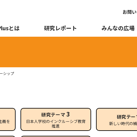
お問い
Plusとは
研究レポート
みんなの広場
ナーシップ
3
研究テーマ
研究テー
主義を
日本人学校のインクルーシブ教育
新しい時代の
推進