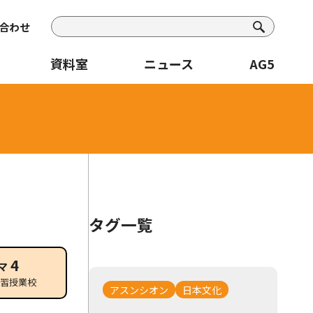
合わせ
資料室
ニュース
AG5
タグ一覧
4
マ
補習授業校
アスンシオン
日本文化