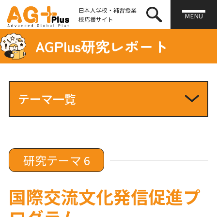
日本人学校・補習授業
MENU
校応援サイト
AGPlus研究レポート
テーマ一覧
研究テーマ1
研究テーマ2
研究テーマ3
研究テーマ4
研究テーマ 6
研究テーマ5
研究テーマ6
国際交流文化発信促進プ
研究テーマ7
ログラム