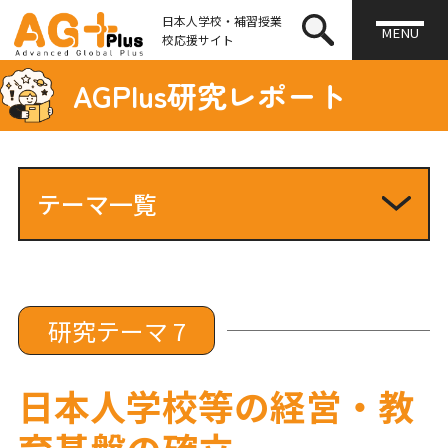
日本人学校・補習授業
MENU
校応援サイト
AGPlus研究レポート
テーマ一覧
研究テーマ1
研究テーマ2
研究テーマ3
研究テーマ4
研究テーマ 7
研究テーマ5
研究テーマ6
日本人学校等の経営・教
研究テーマ7
育基盤の確立