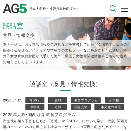
日本人学校・補習授業校応援サイト
談話室
意見・情報交換
本ページは、お役立ち情報やご意見などを交換していただく場です。日頃の
指導に活かせるアイディアや学校でのエピソードなどをお寄せください。
海
外子女教育振興財団が入手した海外・帰国子女教育関連情報もこちらで随時
お知らせしてまいります。
談話室（意見・情報交換）
2023.01.05
SDGs
教材
教育プログラム
小学校
中学校
万博
国際交流
日本文化の発信
2025年大阪･関西万博 教育プログラム
次世代を担う子どもたちが「万博」や「SDGs」について学び、大阪･関西万
博のテーマ「いのち輝く未来社会のデザイン」の実現に向けたアイディアを