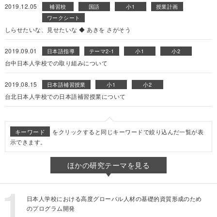
2019.12.05
補習校
国語
小1
授業計画
ワークシート
しらせたいな、見せたいな ◆ あきを さがそう
2019.09.01
日本語指導
テーマ2-1
小1
小2
台中日本人学校での取り組みについて
2019.08.15
日本語補習授業
小1
小2
台北日本人学校での日本語補習授業について
キーワード
をクリックすると同じキーワードで絞り込んだ一覧が表
示できます。
ほかの研究テーマを見る
日本人学校における高度グローバル人材の基礎的資質形成のため
のプログラム開発