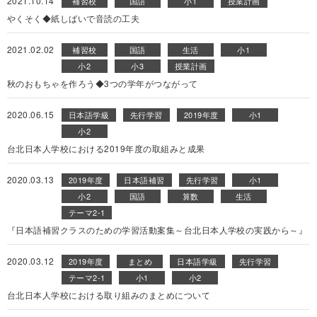
2021.10.14
補習校
国語
小1
授業計画
やくそく◆紙しばいで音読の工夫
2021.02.02
補習校
国語
生活
小1
小2
小3
授業計画
秋のおもちゃを作ろう◆3つの学年がつながって
2020.06.15
日本語学級
先行学習
2019年度
小1
小2
台北日本人学校における2019年度の取組みと成果
2020.03.13
2019年度
日本語補習
先行学習
小1
小2
国語
算数
生活
テーマ2-1
『日本語補習クラスのための学習活動案集～台北日本人学校の実践から～』
2020.03.12
2019年度
まとめ
日本語学級
先行学習
テーマ2-1
小1
小2
台北日本人学校における取り組みのまとめについて