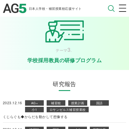
日本人学校・補習授業校応援サイト
3
テーマ
.
学校採用教員の研修プログラム
研究報告
2023.12.16
AG+
補習校
授業計画
国語
小1
ロサンゼルス補習授業校
くじらぐも◆からだを動かして想像する