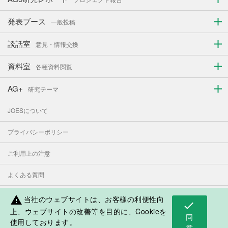
発表ブース
一般投稿
談話室
意見・情報交換
資料室
各種資料閲覧
AG+
研究テーマ
JOESについて
プライバシーポリシー
ご利用上の注意
よくある質問
お問い合わせ
当社のウェブサイトは、お客様の利便性向
warning
check
上、ウェブサイトの改善等を目的に、Cookieを
同
使用しております。
表示モード：
PC
スマートフォン
意