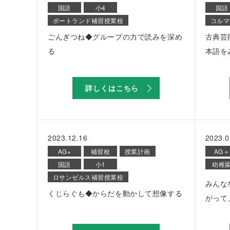
国語
小4
国語
ポートランド補習授業校
コルマ
ごんぎつね◆グループの力で読みを深め
古典芸
る
本語を
詳しくはこちら
2023.12.16
2023.0
AG+
補習校
授業計画
AG＋
国語
小1
幼稚
ロサンゼルス補習授業校
みんな
くじらぐも◆からだを動かして想像する
がって