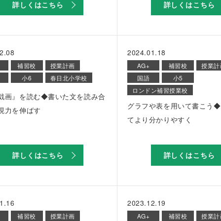
詳しくはこちら
詳しくはこちら
2.08
2024.01.18
補習校
授業計画
AG+
補習校
授業計
小6
春日北小学校
国語
小5
ロンドン補習授業校
戯画』を読む◆書いた文を読み合
グラフや表を用いて書こう◆
現力を伸ばす
てより分かりやすく
詳しくはこちら
詳しくはこちら
1.16
2023.12.19
補習校
授業計画
AG+
補習校
授業計