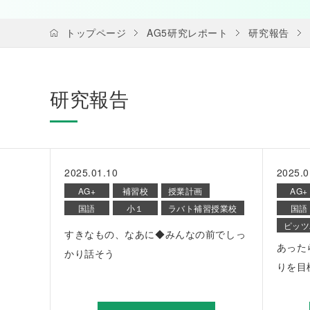
トップページ
AG5研究レポート
研究報告
研究報告
2025.01.10
2025.0
AG+
補習校
授業計画
AG+
国語
小１
ラバト補習授業校
国語
ピッツ
すきなもの、なあに◆みんなの前でしっ
あった
かり話そう
りを目