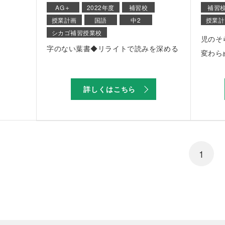
AG＋
2022年度
補習校
補習
授業計画
国語
中2
授業計
シカゴ補習授業校
児のそ
字のない葉書◆リライトで読みを深める
変わら
詳しくはこちら
1