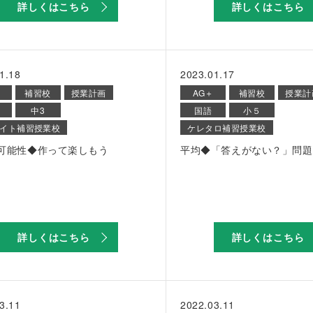
詳しくはこちら
詳しくはこちら
1.18
2023.01.17
補習校
授業計画
AG＋
補習校
授業計
中3
国語
小５
イト補習授業校
ケレタロ補習授業校
可能性◆作って楽しもう
平均◆「答えがない？」問題
詳しくはこちら
詳しくはこちら
3.11
2022.03.11