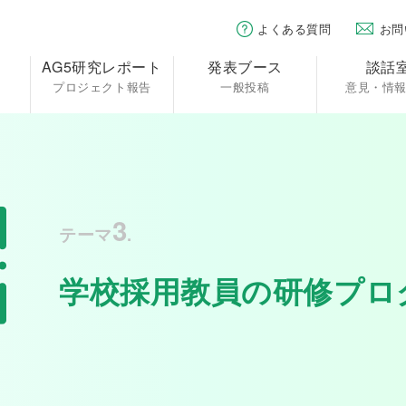
よくある質問
お問
AG5研究レポート
発表ブース
談話
プロジェクト報告
一般投稿
意見・情
3
テーマ
.
学校採用教員の研修プロ