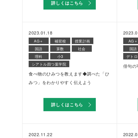
詳しくはこちら
2023.01.18
2023.0
AG＋
補習校
授業計画
AG＋
国語
算数
社会
国語
理科
小3
デトロ
シアトル四つ葉学院
俳句の
食べ物のひみつを教えます◆調べた「ひ
みつ」をわかりやすく伝えよう
詳しくはこちら
2022.11.22
2022.0