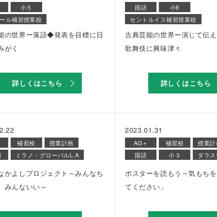
小５
国語
小6
ール補習授業校
セントルイス補習授業校
能の世界ー落語◆発表を目標に日
古典芸能の世界ー演じて伝え
みがく
歌舞伎に興味津々
詳しくはこちら
詳しくはこちら
2.22
2023.01.31
補習校
授業計画
AG＋
補習校
授業計
園
ミラノ・グローバルL.A
国語
小３
ダラス
なかよしプロジェクト～みんなち
ポスターを読もう～気もちを
、みんないい～
てください」