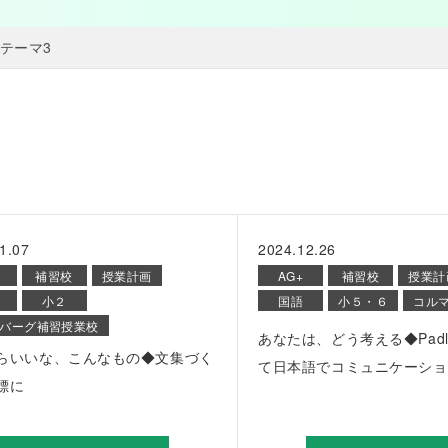
テーマ3
1.07
2024.12.26
補習校
授業計画
AG+
補習校
授業計
小２
国語
小５・６
コル
バーグ補習授業校
あなたは、どう考える◆Padl
らいいな、こんなもの◆文集づく
て日本語でコミュニケーショ
標に