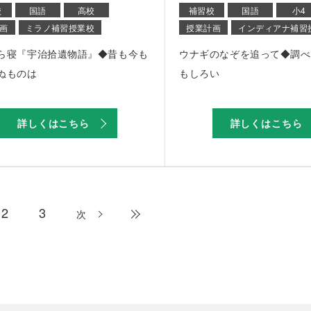
校
国語
高校
補習校
国語
小4
画
ミラノ補習授業校
授業計画
インディアナ補習
ら寝『宇治拾遺物語』◆昔も今も
ウナギのなぞを追って◆調べ
ぬものは
もしろい
詳しくはこちら
詳しくはこちら
2
3
次
最後