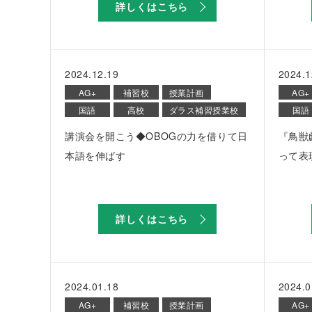
詳しくはこちら
2024.12.19
2024.1
AG+
補習校
授業計画
AG+
国語
高校
ダラス補習授業校
国語
講演会を開こう◆OBOGの力を借りて日
『鳥獣
本語を伸ばす
って表
詳しくはこちら
2024.01.18
2024.0
AG+
補習校
授業計画
AG+