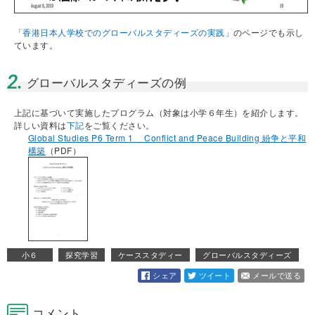
「香港日本人学校でのグローバルスタディーズの実践」
のページでも示し
ています。
2.
グローバルスタディーズの例
上記に基づいて実施したプログラム（対象は小学６年生）を紹介します。
詳しい資料は
下記
をご覧ください。
Global Studies P6 Term 1 ＿Conflict and Peace Building 紛争と平和
構築
（PDF）
小６
探究学習
ケーススタディー
グローバルスタディーズ
シェア
ツイート
メールで送る
コメント