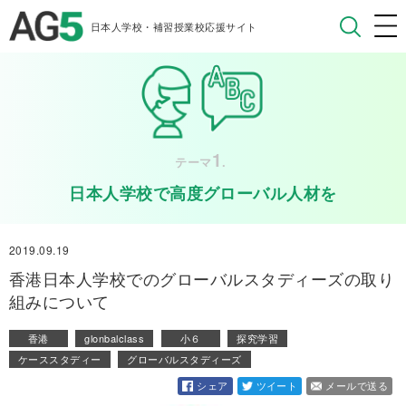
日本人学校・補習授業校応援サイト
1
テーマ
.
日本人学校で高度グローバル人材を
2019.09.19
香港日本人学校でのグローバルスタディーズの取り
組みについて
香港
glonbalclass
小６
探究学習
ケーススタディー
グローバルスタディーズ
シェア
ツイート
メールで送る