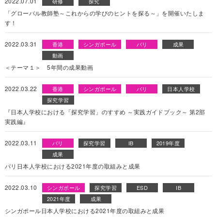
2022.07.01
研修
探究
「グローバル教師塾～これからの学びのヒントを探る～」を開催いたしま
す！
2022.03.31
香港
シンガポール
バリ
成果
動画
＜テーマ１＞ 5年間の成果動画
2022.03.22
香港
シンガポール
バリ
日本人学校
探究学習
『日本人学校における「探究学習」のすすめ ～実践ガイドブック～ 第2部
実践編』
2022.03.11
バリ
探究学習
IB
2019年度
成果
パリ日本人学校における2021年度の取組みと成果
2022.03.10
シンガポール
探究学習
ESD
IB
2021年度
成果
シンガポール日本人学校における2021年度の取組みと成果