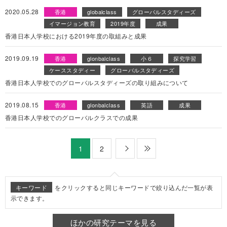
2020.05.28
香港
globalclass
グローバルスタディーズ
イマージョン教育
2019年度
成果
香港日本人学校における2019年度の取組みと成果
2019.09.19
香港
glonbalclass
小６
探究学習
ケーススタディー
グローバルスタディーズ
香港日本人学校でのグローバルスタディーズの取り組みについて
2019.08.15
香港
glonbalclass
英語
成果
香港日本人学校でのグローバルクラスでの成果
2
次
最後
1
キーワード
をクリックすると同じキーワードで絞り込んだ一覧が表
示できます。
ほかの研究テーマを見る