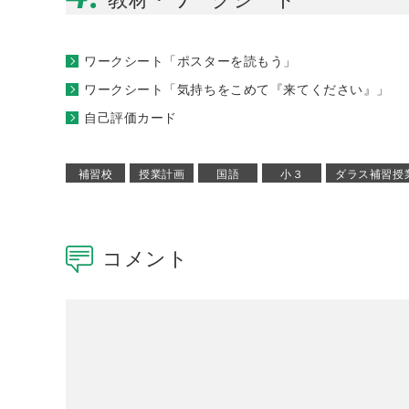
ワークシート「ポスターを読もう」
ワークシート「気持ちをこめて『来てください』」
自己評価カード
補習校
授業計画
国語
小３
ダラス補習授
コメント