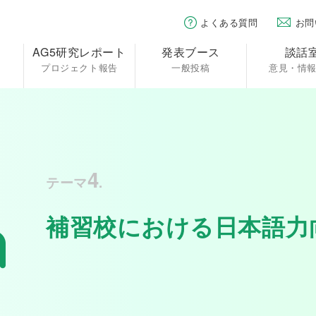
よくある質問
お問
AG5研究レポート
発表ブース
談話
プロジェクト報告
一般投稿
意見・情
4
テーマ
.
補習校における日本語力