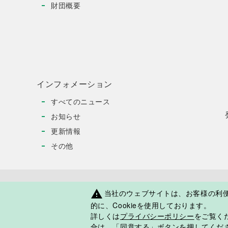
財団概要
インフォメーション
すべてのニュース
お知らせ
更新情報
その他
当社のウェブサイトは、お客様の利
warning
日本人学校・補習授業校応援サイト
JOESについ
的に、Cookieを使用しております。
詳しくは
プライバシーポリシー
をご覧くだ
合は、「同意する」ボタンを押してくだ