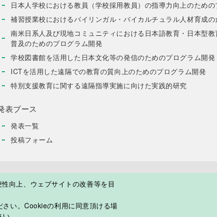
日本人学校における教員（学校採用教員）の指導力向上のための
補習授業校におけるバイリンガル・バイカルチュラル人材育成の
南米日系人及び現地コミュニティにおける日本語教育・日本型教
普及のためのプログラム開発
学校図書館を活用した日本文化等の発信のためのプログラム開発
ICTを活用した遠隔での教育の質向上のためのプログラム開発
特別支援教育に関する遠隔指導実施に向けた実践的研究
発表ブース
発表一覧
投稿フォーム
便性向上、ウェブサイトの改善等を目
て
プライバシーポリシー
ご利用上の注意
よくある質問
さい。Cookieの利用に同意頂ける場
©2018 Japan Overseas Educational Services
さい。