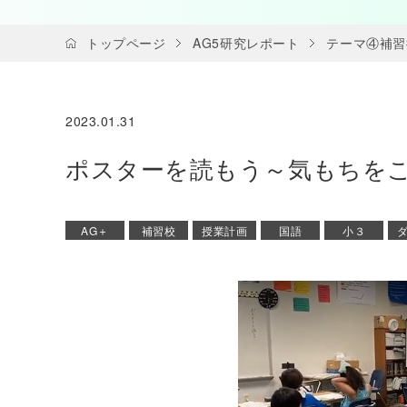
トップページ
AG5研究レポート
テーマ④補習
2023.01.31
ポスターを読もう～気もちを
AG＋
補習校
授業計画
国語
小３