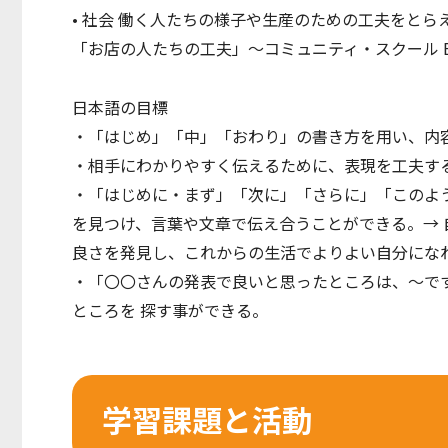
• 社会 働く⼈たちの様⼦や⽣産のための⼯夫をと
「お店の⼈たちの⼯夫」〜コミュニティ・スクール E
日本語の目標
・「はじめ」「中」「おわり」の書き⽅を⽤い、内
・相⼿にわかりやすく伝えるために、表現を⼯夫す
・「はじめに・まず」「次に」「さらに」「このよ
を⾒つけ、⾔葉や⽂章で伝え合うことができる。→ 
良さを発⾒し、これからの⽣活でよりよい⾃分にな
・「〇〇さんの発表で良いと思ったところは、〜で
ところを 探す事ができる。
学習課題と活動