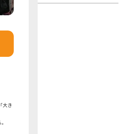
。
「⼤き
る。