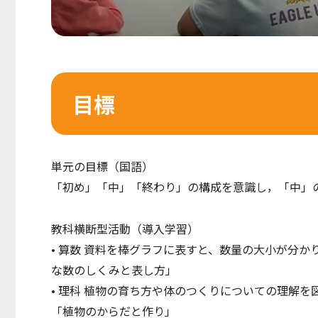
目標
単元の目標（国語）
「初め」「中」「終わり」の構成を意識し，「中」
教科横断型活動（導⼊学習）
• 算数 資料を棒グラフに表すと、数量の⼤⼩が分
な数のしくみと表し⽅」
• 理科 植物の育ち⽅や体のつくりについての理解
「植物のからだと作り」