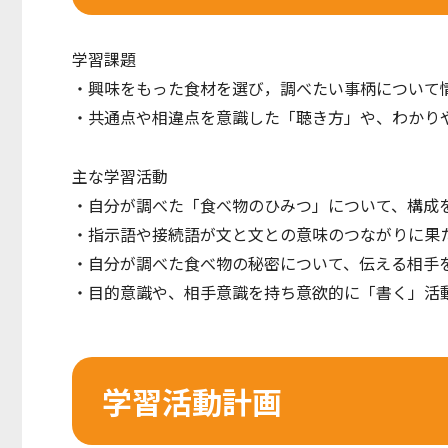
学習課題
・興味をもった⾷材を選び，調べたい事柄について
・共通点や相違点を意識した「聴き⽅」や、わかり
主な学習活動
・⾃分が調べた「⾷べ物のひみつ」について、構成
・指⽰語や接続語が⽂と⽂との意味のつながりに果
・⾃分が調べた⾷べ物の秘密について、伝える相⼿
・⽬的意識や、相⼿意識を持ち意欲的に「書く」活
学習活動計画