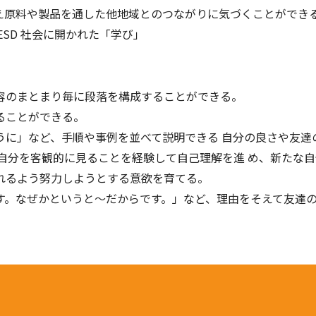
らえ原料や製品を通した他地域とのつながりに気づくことができ
SD 社会に開かれた「学び」
容のまとまり毎に段落を構成することができる。
ることができる。
うに」など、⼿順や事例を並べて説明できる ⾃分の良さや友達
⾃分を客観的に⾒ることを経験して⾃⼰理解を進 め、新たな⾃
れるよう努⼒しようとする意欲を育てる。
す。なぜかというと〜だからです。」など、理由をそえて友達