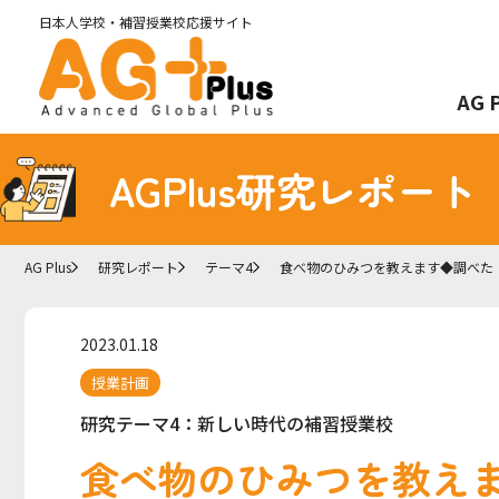
日本人学校・補習授業
校応援サイト
AG 
AGPlus研究レポート
AG Plus
研究レポート
テーマ4
食べ物のひみつを教えます◆調べた
2023.01.18
授業計画
研究テーマ4：新しい時代の補習授業校
食べ物のひみつを教え