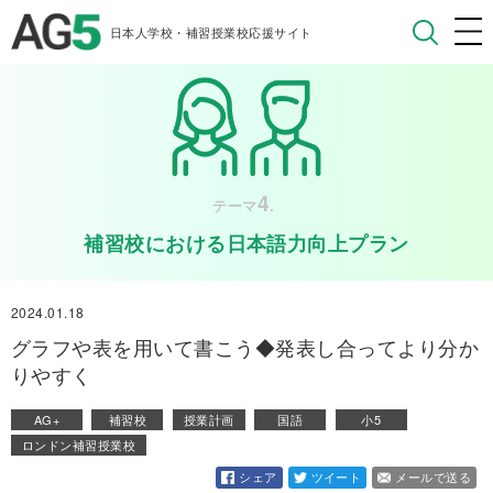
日本人学校・補習授業校応援サイト
4
テーマ
.
補習校における日本語力向上プラン
2024.01.18
グラフや表を用いて書こう◆発表し合ってより分か
りやすく
AG+
補習校
授業計画
国語
小5
ロンドン補習授業校
シェア
ツイート
メールで送る