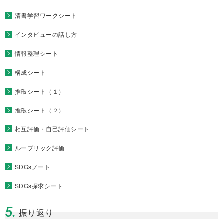
清書学習ワークシート
インタビューの話し方
情報整理シート
構成シート
推敲シート（１）
推敲シート（２）
相互評価・自己評価シート
ルーブリック評価
SDGsノート
SDGs探求シート
5.
振り返り