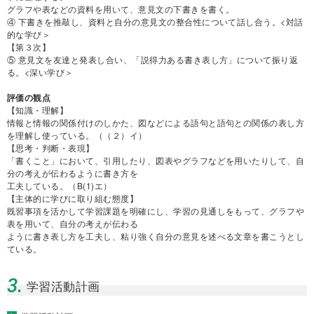
グラフや表などの資料を⽤いて、意⾒⽂の下書きを書く。
④ 下書きを推敲し、資料と⾃分の意⾒⽂の整合性について話し合う。<対話
的な学び＞
【第３次】
⑤ 意⾒⽂を友達と発表し合い、「説得⼒ある書き表し⽅」について振り返
る。<深い学び＞
評価の観点
【知識・理解】
情報と情報の関係付けのしかた、図などによる語句と語句との関係の表し⽅
を理解し使っている。（（２）イ）
【思考・判断・表現】
「書くこと」において、引⽤したり、図表やグラフなどを⽤いたりして、⾃
分の考えが伝わるように書き⽅を
⼯夫している。（B(1)エ）
【主体的に学びに取り組む態度】
既習事項を活かして学習課題を明確にし、学習の⾒通しをもって、グラフや
表を⽤いて、⾃分の考えが伝わる
ように書き表し⽅を⼯夫し、粘り強く⾃分の意⾒を述べる⽂章を書こうとし
ている。
3.
学習活動計画