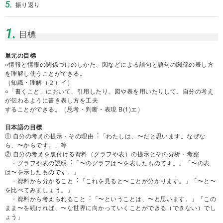
5.
振り返り
1.
目標
単元の目標
○情報と情報の関係づけのしかた、図などによる語句と語句の関係の表し⽅
を理解し使うことができる。
（知識・理解（２）イ）
○「書くこと」において、引⽤したり、図や表を⽤いたりして、⾃分の考え
が伝わるように書き表し⽅を⼯夫
することができる。（思考・判断・表現 B(1)エ）
日本語の目標
① ⾃分の考えの提⽰・その理由︓「わたしは、〜だと思います。なぜな
ら、〜からです。」等
② ⾃分の考えを裏付ける資料（グラフや表）の提⽰とその分析・考察
・グラフや表の説明︓「〜のグラフは〜を表したものです。」「〜の表
は〜を⽰したものです。」
・資料から分かること︓「これを⾒ると〜ことが分かります。」「〜と〜
を⽐べてみましょう。」
・資料から考えられること︓「〜ということは、〜と思います。」「この
まま〜を続ければ、〜な世界に向かっていくことができる（できない）でし
ょう」