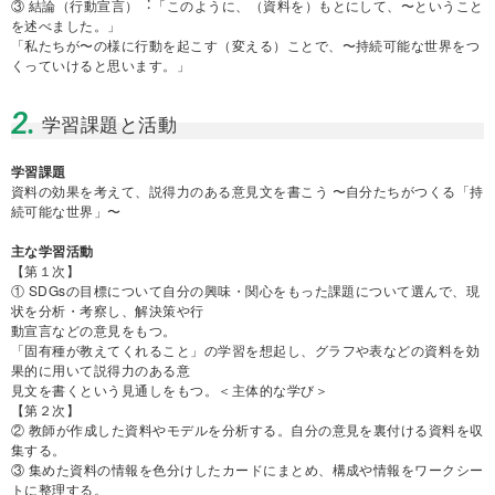
③ 結論（⾏動宣⾔）︓「このように、（資料を）もとにして、〜ということ
を述べました。」
「私たちが〜の様に⾏動を起こす（変える）ことで、〜持続可能な世界をつ
くっていけると思います。」
2.
学習課題と活動
学習課題
資料の効果を考えて、説得⼒のある意⾒⽂を書こう 〜⾃分たちがつくる「持
続可能な世界」〜
主な学習活動
【第１次】
① SDGsの⽬標について⾃分の興味・関⼼をもった課題について選んで、現
状を分析・考察し、解決策や⾏
動宣⾔などの意⾒をもつ。
「固有種が教えてくれること」の学習を想起し、グラフや表などの資料を効
果的に⽤いて説得⼒のある意
⾒⽂を書くという⾒通しをもつ。＜主体的な学び＞
【第２次】
② 教師が作成した資料やモデルを分析する。⾃分の意⾒を裏付ける資料を収
集する。
③ 集めた資料の情報を⾊分けしたカードにまとめ、構成や情報をワークシー
トに整理する。