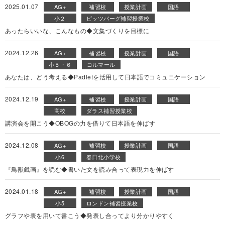
2025.01.07
AG+
補習校
授業計画
国語
小２
ピッツバーグ補習授業校
あったらいいな、こんなもの◆文集づくりを目標に
2024.12.26
AG+
補習校
授業計画
国語
小５・６
コルマール
あなたは、どう考える◆Padletを活用して日本語でコミュニケーション
2024.12.19
AG+
補習校
授業計画
国語
高校
ダラス補習授業校
講演会を開こう◆OBOGの力を借りて日本語を伸ばす
2024.12.08
AG+
補習校
授業計画
国語
小6
春日北小学校
『鳥獣戯画』を読む◆書いた文を読み合って表現力を伸ばす
2024.01.18
AG+
補習校
授業計画
国語
小5
ロンドン補習授業校
グラフや表を用いて書こう◆発表し合ってより分かりやすく