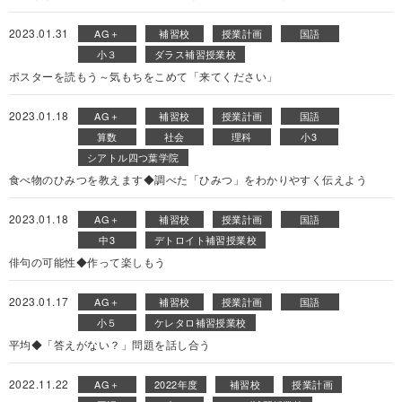
2023.01.31
AG＋
補習校
授業計画
国語
小３
ダラス補習授業校
ポスターを読もう～気もちをこめて「来てください」
2023.01.18
AG＋
補習校
授業計画
国語
算数
社会
理科
小3
シアトル四つ葉学院
食べ物のひみつを教えます◆調べた「ひみつ」をわかりやすく伝えよう
2023.01.18
AG＋
補習校
授業計画
国語
中3
デトロイト補習授業校
俳句の可能性◆作って楽しもう
2023.01.17
AG＋
補習校
授業計画
国語
小５
ケレタロ補習授業校
平均◆「答えがない？」問題を話し合う
2022.11.22
AG＋
2022年度
補習校
授業計画