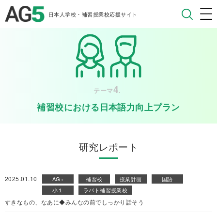
日本人学校・補習授業校応援サイト
4
テーマ
.
補習校における日本語力向上プラン
研究レポート
2025.01.10
AG+
補習校
授業計画
国語
小１
ラバト補習授業校
すきなもの、なあに◆みんなの前でしっかり話そう