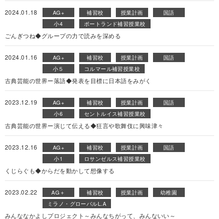
2024.01.18
AG+
補習校
授業計画
国語
小4
ポートランド補習授業校
ごんぎつね◆グループの力で読みを深める
2024.01.16
AG+
補習校
授業計画
国語
小５
コルマール補習授業校
古典芸能の世界ー落語◆発表を目標に日本語をみがく
2023.12.19
AG+
補習校
授業計画
国語
小6
セントルイス補習授業校
古典芸能の世界ー演じて伝える◆狂言や歌舞伎に興味津々
2023.12.16
AG+
補習校
授業計画
国語
小1
ロサンゼルス補習授業校
くじらぐも◆からだを動かして想像する
2023.02.22
AG＋
補習校
授業計画
幼稚園
ミラノ・グローバルL.A
みんななかよしプロジェクト～みんなちがって、みんないい～