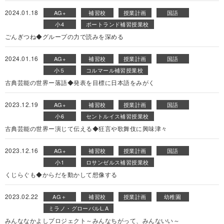
2024.01.18
AG+
補習校
授業計画
国語
小4
ポートランド補習授業校
ごんぎつね◆グループの力で読みを深める
2024.01.16
AG+
補習校
授業計画
国語
小５
コルマール補習授業校
古典芸能の世界ー落語◆発表を目標に日本語をみがく
2023.12.19
AG+
補習校
授業計画
国語
小6
セントルイス補習授業校
古典芸能の世界ー演じて伝える◆狂言や歌舞伎に興味津々
2023.12.16
AG+
補習校
授業計画
国語
小1
ロサンゼルス補習授業校
くじらぐも◆からだを動かして想像する
2023.02.22
AG＋
補習校
授業計画
幼稚園
ミラノ・グローバルL.A
みんななかよしプロジェクト～みんなちがって、みんないい～