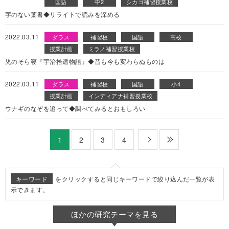
国語
中2
シカゴ補習授業校
字のない葉書◆リライトで読みを深める
2022.03.11
ダラス
補習校
国語
高校
授業計画
ミラノ補習授業校
児のそら寝『宇治拾遺物語』◆昔も今も変わらぬものは
2022.03.11
ダラス
補習校
国語
小4
授業計画
インディアナ補習授業校
ウナギのなぞを追って◆調べてみるとおもしろい
2
3
4
次
最後
1
キーワード
をクリックすると同じキーワードで絞り込んだ一覧が表
示できます。
ほかの研究テーマを見る