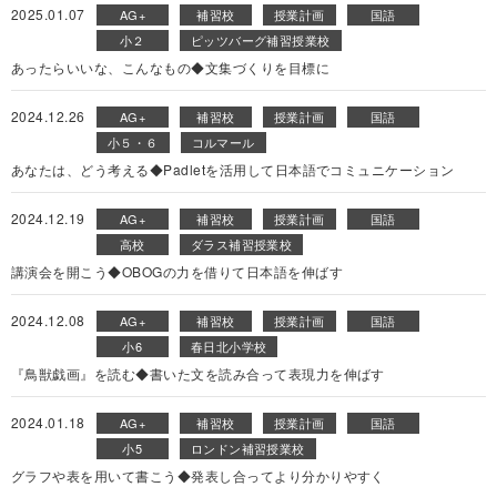
2025.01.07
AG+
補習校
授業計画
国語
小２
ピッツバーグ補習授業校
あったらいいな、こんなもの◆文集づくりを目標に
2024.12.26
AG+
補習校
授業計画
国語
小５・６
コルマール
あなたは、どう考える◆Padletを活用して日本語でコミュニケーション
2024.12.19
AG+
補習校
授業計画
国語
高校
ダラス補習授業校
講演会を開こう◆OBOGの力を借りて日本語を伸ばす
2024.12.08
AG+
補習校
授業計画
国語
小6
春日北小学校
『鳥獣戯画』を読む◆書いた文を読み合って表現力を伸ばす
2024.01.18
AG+
補習校
授業計画
国語
小5
ロンドン補習授業校
グラフや表を用いて書こう◆発表し合ってより分かりやすく