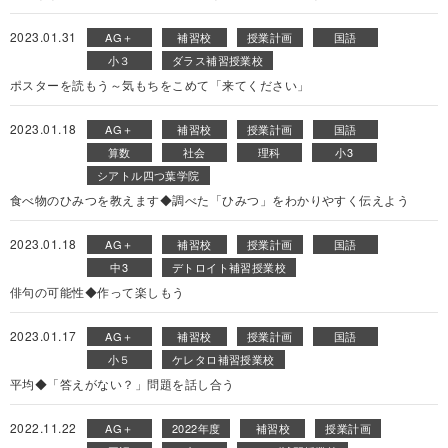
2023.01.31
AG＋
補習校
授業計画
国語
小３
ダラス補習授業校
ポスターを読もう～気もちをこめて「来てください」
2023.01.18
AG＋
補習校
授業計画
国語
算数
社会
理科
小3
シアトル四つ葉学院
食べ物のひみつを教えます◆調べた「ひみつ」をわかりやすく伝えよう
2023.01.18
AG＋
補習校
授業計画
国語
中3
デトロイト補習授業校
俳句の可能性◆作って楽しもう
2023.01.17
AG＋
補習校
授業計画
国語
小５
ケレタロ補習授業校
平均◆「答えがない？」問題を話し合う
2022.11.22
AG＋
2022年度
補習校
授業計画