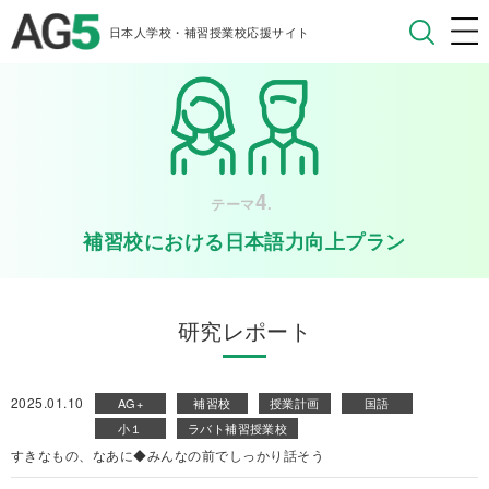
日本人学校・補習授業校応援サイト
4
テーマ
.
補習校における日本語力向上プラン
研究レポート
2025.01.10
AG+
補習校
授業計画
国語
小１
ラバト補習授業校
すきなもの、なあに◆みんなの前でしっかり話そう